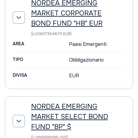
NORDEA EMERGING
MARKET CORPORATE
BOND FUND "HB" EUR
(LU0637304675 EUR)
AREA
Paesi Emergenti
TIPO
Obbligazionario
DIVISA
EUR
NORDEA EMERGING
MARKET SELECT BOND
FUND "BP" $
(LU1915689316 USD)