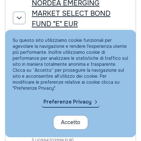
NORDEA EMERGING
MARKET SELECT BOND
FUND "E" EUR
(LU1915690082 EUR)
Su questo sito utilizziamo cookie funzionali per
AREA
Paesi Emergenti
agevolare la navigazione e rendere l'esperienza utente
più performante. Inoltre utilizziamo cookie di
performance per analizzare le statistiche di traffico sul
TIPO
Obbligazionario
sito in maniera totalmente anonima e trasparente.
Clicca su “Accetto” per proseguire la navigazione sul
sito e acconsentire all’utilizzo dei cookie. Per
DIVISA
EUR
modificare le preferenze relative ai cookie clicca su
"Preferenze Privacy".
Preferenze Privacy
NORDEA EMERGING
STARS EQUITY FUND "AP"
Accetto
EUR DIST
(LU0994703998 EUR)