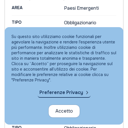
AREA
Paesi Emergenti
TIPO
Obbligazionario
Su questo sito utilizziamo cookie funzionali per
DIVISA
EUR
agevolare la navigazione e rendere l'esperienza utente
più performante. Inoltre utilizziamo cookie di
performance per analizzare le statistiche di traffico sul
sito in maniera totalmente anonima e trasparente.
Clicca su “Accetto” per proseguire la navigazione sul
NEUBERGER BERMAN
sito e acconsentire all’utilizzo dei cookie. Per
EMERGING MARKET DEBT
modificare le preferenze relative ai cookie clicca su
"Preferenze Privacy".
HARD CURRENCY
Preferenze Privacy
EUR"M"DI
(IE00BSNLZP56 EUR)
Accetto
AREA
Paesi Emergenti
TIPO