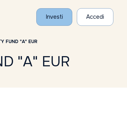
Investi
Accedi
Y FUND "A" EUR
D "A" EUR