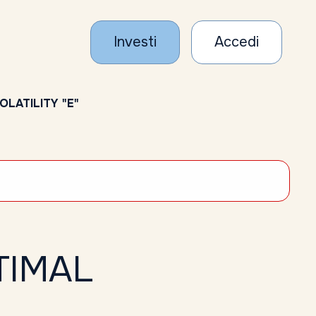
Investi
Accedi
LATILITY "E"
TIMAL