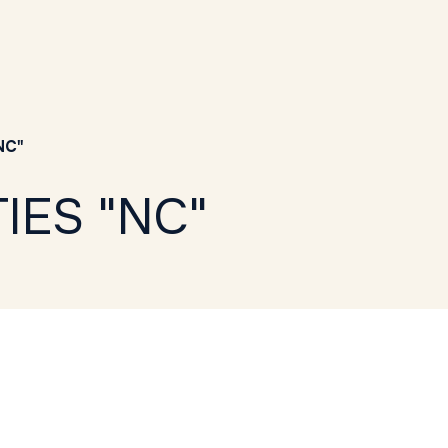
NC"
IES "NC"