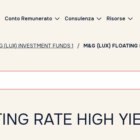
Conto Remunerato
Consulenza
Risorse
G (LUX) INVESTMENT FUNDS 1
M&G (LUX) FLOATING 
TING RATE HIGH Y