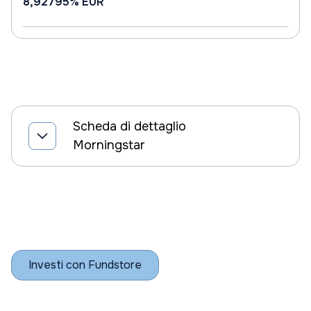
8,92795%
EUR
Scheda di dettaglio
Morningstar
Investi con Fundstore