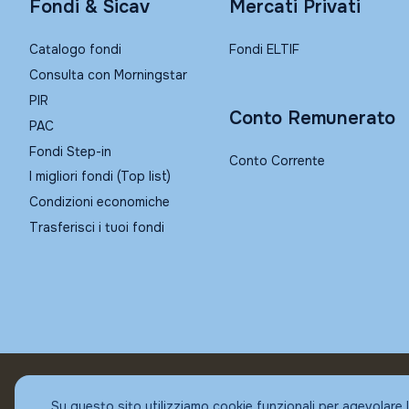
Fondi & Sicav
Mercati Privati
Catalogo fondi
Fondi ELTIF
Consulta con Morningstar
PIR
Conto Remunerato
PAC
Fondi Step-in
Conto Corrente
I migliori fondi (Top list)
Condizioni economiche
Trasferisci i tuoi fondi
© Fundstore
Su questo sito utilizziamo cookie funzionali per agevolare 