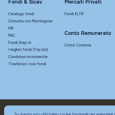
Fondi & Sicav
Mercati Privati
Catalogo fondi
Fondi ELTIF
Consulta con Morningstar
PIR
Conto Remunerato
PAC
Fondi Step-in
Conto Corrente
I migliori fondi (Top list)
Condizioni economiche
Trasferisci i tuoi fondi
© Fundstore
Su questo sito utilizziamo cookie funzionali per agevolare 