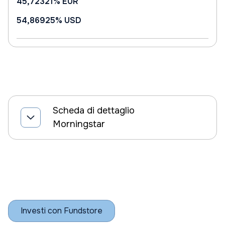
45,72321%
EUR
54,86925%
USD
Scheda di dettaglio
Morningstar
Investi con Fundstore