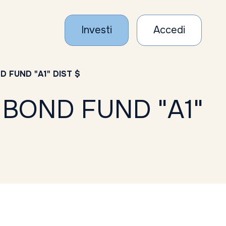
Investi
Accedi
 FUND "A1" DIST $
 BOND FUND "A1"