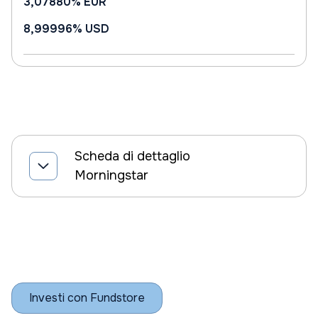
3,07880%
EUR
8,99996%
USD
Scheda di dettaglio
Morningstar
Investi con Fundstore