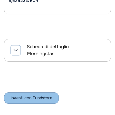
6,62423%
EUR
Scheda di dettaglio
Morningstar
Investi con Fundstore