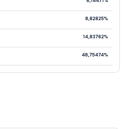
6,14471%
8,82825%
14,83762%
48,75474%