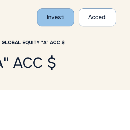
Investi
Accedi
 GLOBAL EQUITY "A" ACC $
" ACC $