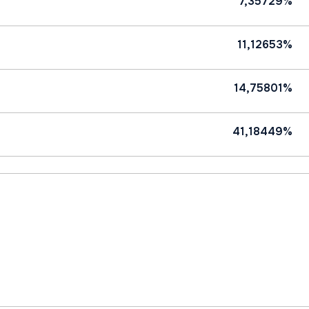
7,35729%
11,12653%
14,75801%
41,18449%