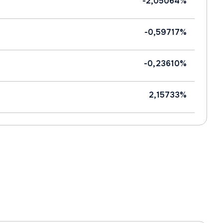
-2,05064%
-0,59717%
-0,23610%
2,15733%