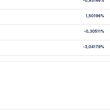
-0,93146%
1,50196%
-0,30511%
-3,04179%