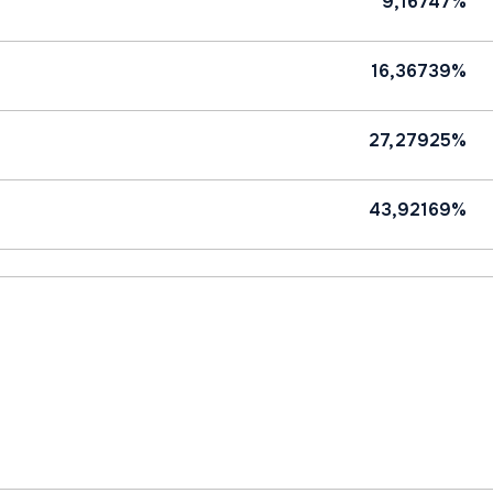
9,16747%
16,36739%
27,27925%
43,92169%