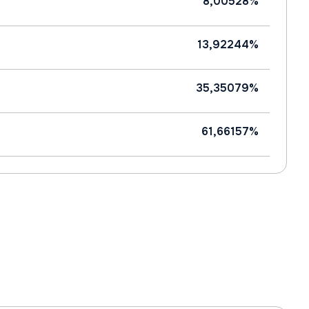
8,00528%
13,92244%
35,35079%
61,66157%