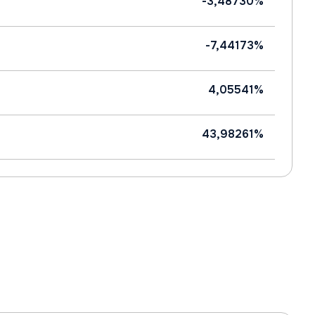
-3,48730%
-7,44173%
4,05541%
43,98261%