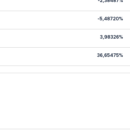
-2,38487%
-5,48720%
3,98326%
36,65475%