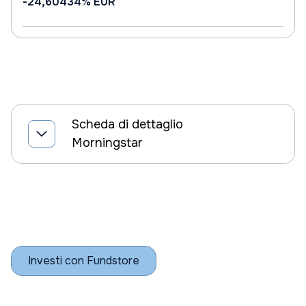
-24,60434%
EUR
Scheda di dettaglio
Morningstar
Investi con Fundstore