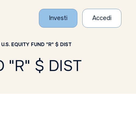
Investi
Accedi
U.S. EQUITY FUND "R" $ DIST
"R" $ DIST