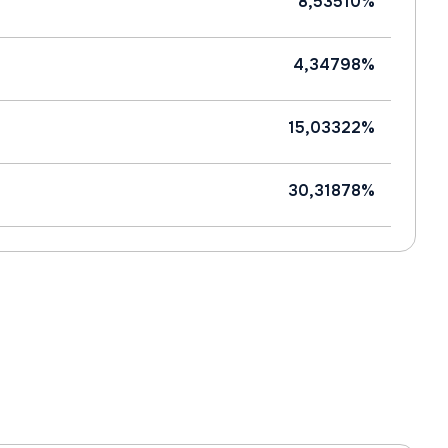
8,53510%
4,34798%
15,03322%
30,31878%