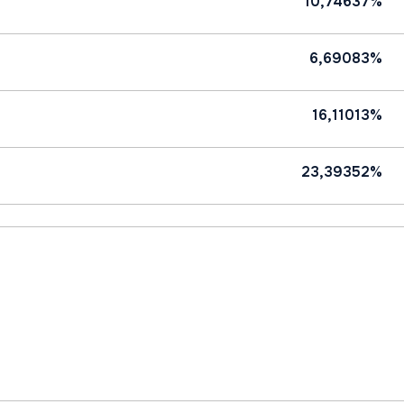
10,74637%
6,69083%
16,11013%
23,39352%