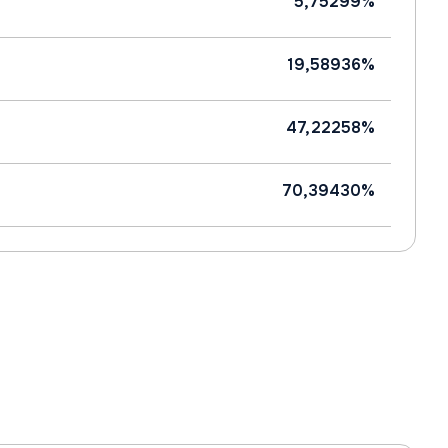
5,75299%
19,58936%
47,22258%
70,39430%