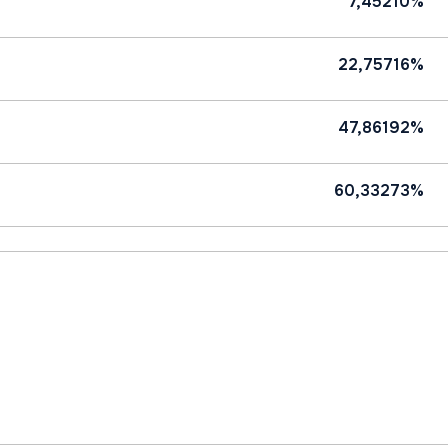
7,45210%
22,75716%
47,86192%
60,33273%