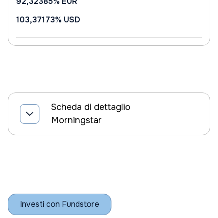
92,32385%
EUR
103,37173%
USD
Scheda di dettaglio
Morningstar
Investi con Fundstore