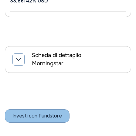
33,86142%
USD
Scheda di dettaglio
Morningstar
Investi con Fundstore