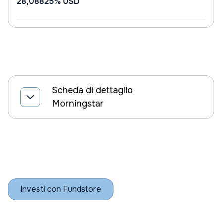
28,08825%
USD
Scheda di dettaglio
Morningstar
Investi con Fundstore