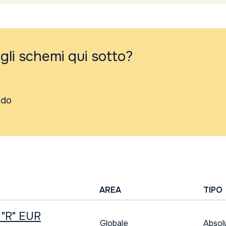
 gli schemi qui sotto?
ndo
AREA
TIPO
"R" EUR
Globale
Absol