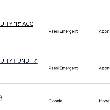
ITY "R" ACC
Paesi Emergenti
Azion
UITY FUND "R"
Paesi Emergenti
Azion
R
Globale
Monet