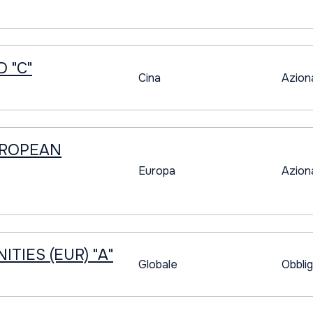
 "C"
Cina
Azion
UROPEAN
Europa
Azion
TIES (EUR) "A"
Globale
Obblig