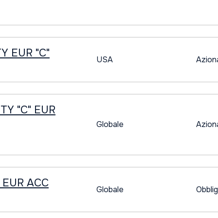
Y EUR "C"
USA
Azion
Y "C" EUR
Globale
Azion
 EUR ACC
Globale
Obblig