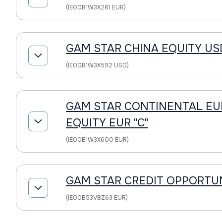
(IE00B1W3X261 EUR)
GAM STAR CHINA EQUITY USD
(IE00B1W3X592 USD)
GAM STAR CONTINENTAL E
EQUITY EUR "C"
(IE00B1W3X600 EUR)
GAM STAR CREDIT OPPORTUNI
(IE00B53VBZ63 EUR)