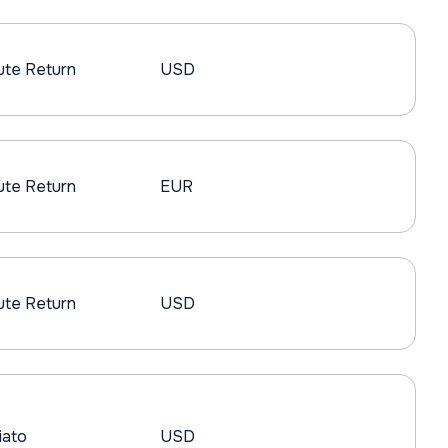
ute Return
USD
ute Return
EUR
ute Return
USD
iato
USD