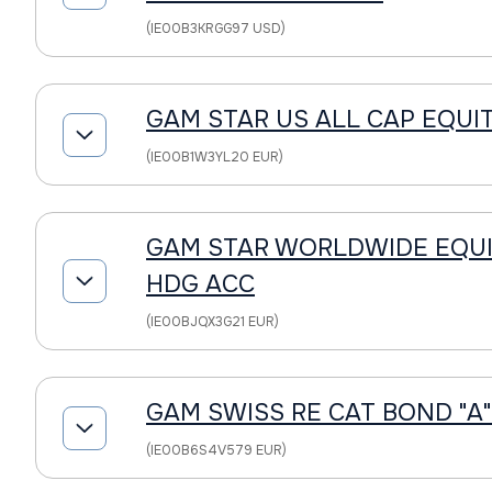
(IE00B3KRGG97 USD)
GAM STAR US ALL CAP EQUIT
(IE00B1W3YL20 EUR)
GAM STAR WORLDWIDE EQUIT
HDG ACC
(IE00BJQX3G21 EUR)
GAM SWISS RE CAT BOND "A"
(IE00B6S4V579 EUR)