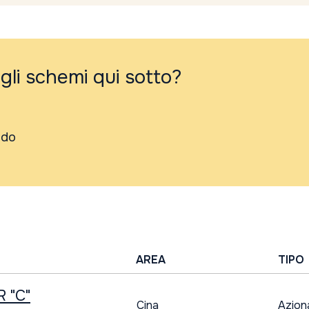
 gli schemi qui sotto?
ndo
AREA
TIPO
 "C"
Cina
Azion