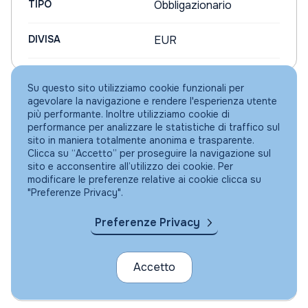
TIPO
Obbligazionario
DIVISA
EUR
Su questo sito utilizziamo cookie funzionali per
agevolare la navigazione e rendere l'esperienza utente
PICTET - EMERGING
più performante. Inoltre utilizziamo cookie di
performance per analizzare le statistiche di traffico sul
LOCAL CURRENCY DEBT
sito in maniera totalmente anonima e trasparente.
"R" EUR DIST.MENSILE
Clicca su “Accetto” per proseguire la navigazione sul
sito e acconsentire all’utilizzo dei cookie. Per
(LU0785307660 EUR)
modificare le preferenze relative ai cookie clicca su
"Preferenze Privacy".
AREA
Paesi Emergenti
Preferenze Privacy
TIPO
Obbligazionario
Accetto
DIVISA
EUR