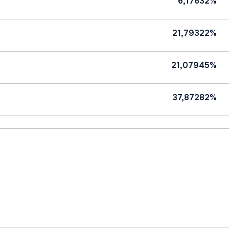
6,17632%
21,79322%
21,07945%
37,87282%