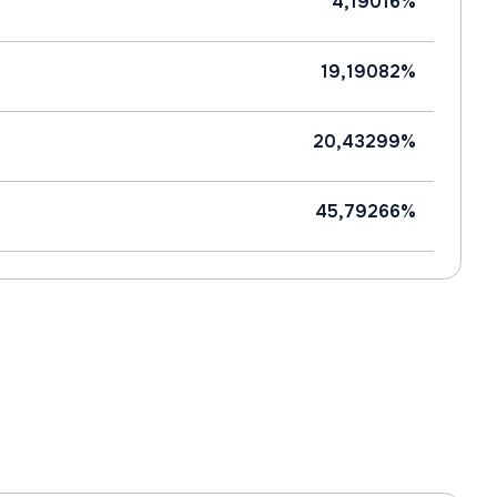
4,19016%
19,19082%
20,43299%
45,79266%