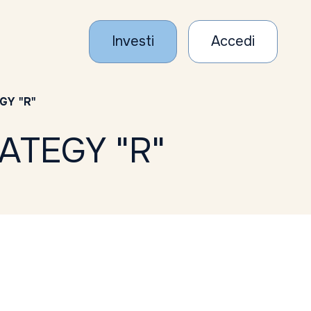
Investi
Accedi
GY "R"
ATEGY "R"