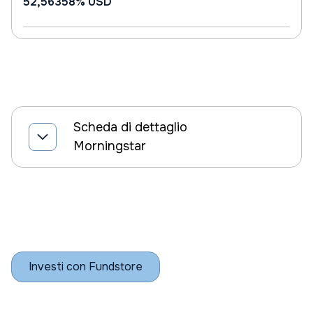
52,56358%
USD
Scheda di dettaglio
Morningstar
Investi con Fundstore