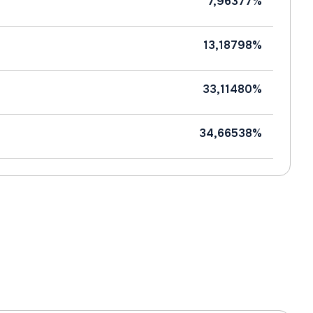
7,96377%
13,18798%
33,11480%
34,66538%