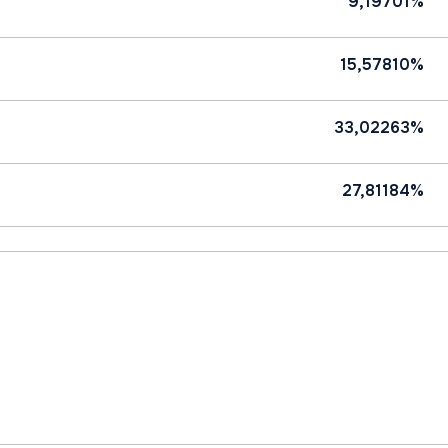
9,19701%
15,57810%
33,02263%
27,81184%