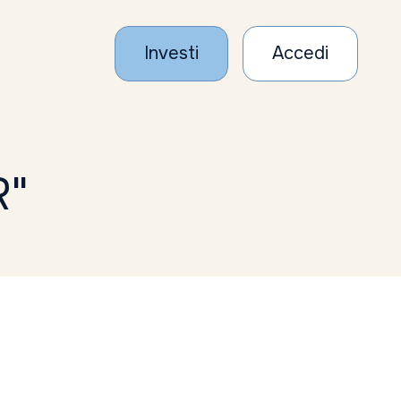
Investi
Accedi
R"