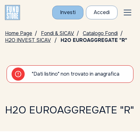
Investi
Accedi
Home Page
Fondi & SICAV
Catalogo Fondi
H2O INVEST SICAV
H2O EUROAGGREGATE "R"
"Dati listino" non trovato in anagrafica
H2O EUROAGGREGATE "R"