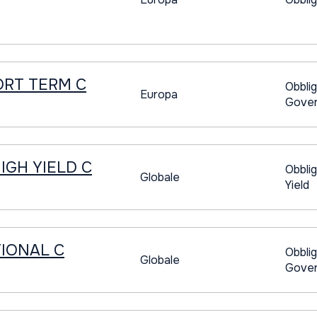
RT TERM C
Obblig
Europa
Gover
GH YIELD C
Obblig
Globale
Yield
IONAL C
Obblig
Globale
Gover