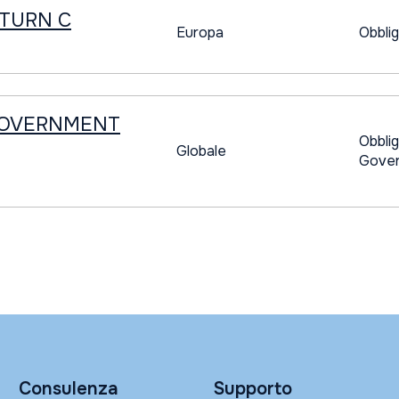
TURN C
Europa
Obblig
GOVERNMENT
Obblig
Globale
Gover
Consulenza
Supporto